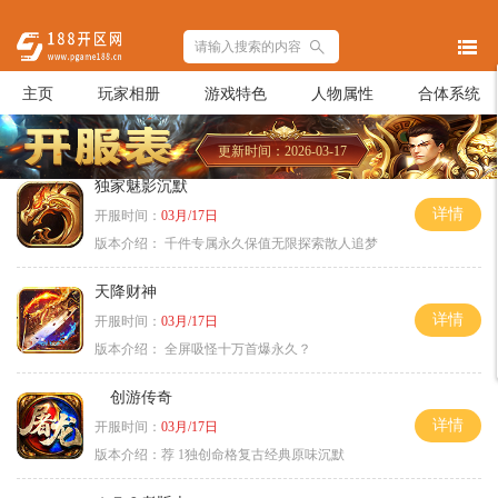
主页
玩家相册
游戏特色
人物属性
合体系统
更新时间：2026-03-17
独家魅影沉默
详情
开服时间：
03月/17日
版本介绍：
千件专属永久保值无限探索散人追梦
天降财神
详情
开服时间：
03月/17日
版本介绍：
全屏吸怪十万首爆永久？
创游传奇
详情
开服时间：
03月/17日
版本介绍：
荐 1独创命格复古经典原味沉默