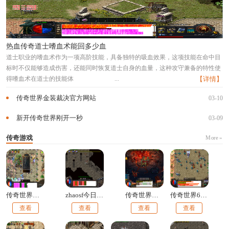
热血传奇道士嗜血术能回多少血
道士职业的嗜血术作为一项高阶技能，具备独特的吸血效果，这项技能在命中目
标时不仅能够造成伤害，还能同时恢复道士自身的血量，这种攻守兼备的特性使
得嗜血术在道士的技能体
...
【详情】
传奇世界金装裁决官方网站
03-10
新开传奇世界刚开一秒
03-09
传奇游戏
More »
传奇世界手游变态版本三职业
zhaosf今日新开传奇世界
传奇世界新开网站服
传奇世界62区
查看
查看
查看
查看