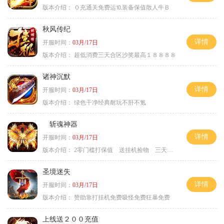
版本介绍：
０充通关免费运⒑装备保值散人牛Ｂ
秋风传纪
详情
开服时间：
03月/17日
版本介绍：
超低消费三天合区沙奖最高１８８８８
诸神沉默
详情
开服时间：
03月/17日
版本介绍：
绿色干净经典耐玩不肝不氪
斩魂神器
详情
开服时间：
03月/17日
版本介绍：
2零门槛打保值 送挂机捡物 三天合区
圣境迷失
详情
开服时间：
03月/17日
版本介绍：
赞助靠打挂机免费吸怪免费狂暴免费
上线送２００充值