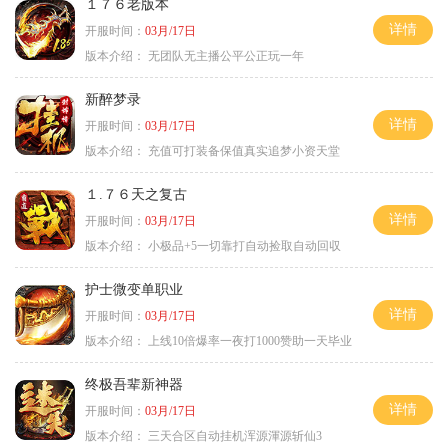
１７６老版本
详情
开服时间：
03月/17日
版本介绍：
无团队无主播公平公正玩一年
新醉梦录
详情
开服时间：
03月/17日
版本介绍：
充值可打装备保值真实追梦小资天堂
１.７６天之复古
详情
开服时间：
03月/17日
版本介绍：
小极品+5一切靠打自动捡取自动回収
护士微变单职业
详情
开服时间：
03月/17日
版本介绍：
上线10倍爆率一夜打1000赞助一天毕业
终极吾辈新神器
详情
开服时间：
03月/17日
版本介绍：
三天合区自动挂机浑源渾源斩仙3