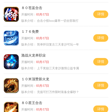
８０苍蓝合击
详情
开服时间：
03月/17日
版本介绍：
合击小怪boss爆率一切全部靠打
１７６免费
详情
开服时间：
03月/17日
版本介绍：
简单怀旧复古三天拿沙可玩一年
激战火龙单职业
详情
开服时间：
03月/17日
版本介绍：
上千奖励三天拿沙激情公益专属
１０米顶赞新火龙
详情
开服时间：
03月/17日
版本介绍：
充值可打万件限时装备全爆秒？
８０星王合击
详情
开服时间：
03月/17日