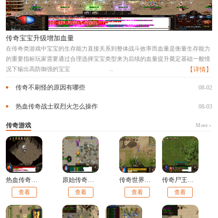
传奇宝宝升级增加血量
在传奇类游戏中宝宝的生存能力直接关系到整体战斗效率而血量是衡量生存能力
的重要指标玩家需要通过合理选择宝宝类型来为后续的血量提升奠定基础一般情
况下输出高防御强的宝宝
...
【详情】
传奇不刷怪的原因有哪些
08-02
热血传奇战士双烈火怎么操作
08-03
传奇游戏
More »
热血传奇手动练级技巧
原始传奇神石精华后期还能用吗
传奇世界烈火伤害计算器在哪
传奇尸王洞怎么走
查看
查看
查看
查看