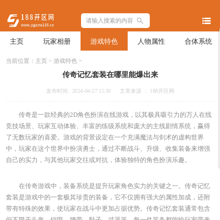
主页
玩家相册
游戏特色
人物属性
合体系统
当前位置：
主页
>
游戏特色
>
传奇记忆套装在哪里能爆出来
发布时间 : 2024-04-27 15:30
文章来源 ： 188开区网
传奇是一款经典的2D角色扮演在线游戏，以其极具吸引力的万人在线
竞技场景、玩家互动体验、丰富的练级系统和庞大的主线剧情系统，赢得
了无数玩家的喜爱。游戏的背景设定在一个充满魔法与剑术的虚构世界
中，玩家在这个世界中扮演勇士，通过不断战斗、升级、收集装备来增强
自己的实力，与其他玩家交往或对抗，体验独特的角色扮演乐趣。
在传奇游戏中，装备系统是提升玩家角色实力的关键之一。传奇记忆
套装是游戏中的一套极其珍贵的装备，它不仅拥有强大的属性加成，还附
带有特殊的效果，使玩家在战斗中更加占据优势。传奇记忆套装通常包含
但不限于头盔、铠甲、腰带、鞋子、武器等，每一件装备都能给玩家带来