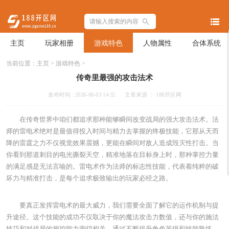
主页
玩家相册
游戏特色
人物属性
合体系统
当前位置：
主页
>
游戏特色
>
传奇里最强的攻击法术
发布时间 : 2026-06-03 14:32
文章来源 ： 188开区网
在传奇世界中咱们都追求那种能够瞬间改变战局的强大攻击法术。法
师的雷电术绝对是最值得投入时间与精力去掌握的终极技能，它那从天而
降的雷霆之力不仅视觉效果震撼，更能在瞬间对敌人造成毁灭性打击。当
你看到那道刺目的电光撕裂天空，精准地落在目标身上时，那种掌控力量
的满足感是无法言喻的。雷电术作为法师的标志性技能，代表着纯粹的破
坏力与精准打击，是每个追求极致输出的玩家必经之路。
要真正发挥雷电术的最大威力，我们需要全面了解它的运作机制与提
升途径。这个技能的成功不仅取决于你的魔法攻击力数值，还与你的施法
技巧和对战局的把控能力密切相关。通过不断提升角色等级和技能熟练