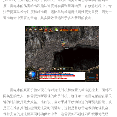
度，雷电术的伤害输出和施法速度都会得到显著增强。在修炼过程中，专
注于提高法术专注度和精准度，远比单纯堆砌魔法属性更为重要，因为一
道准确命中要害的雷电，其实际效果远胜于多次普通的攻击。
雷电术的真正价值体现在你对施法时机和位置的精准把控上。面对不
同类型的敌人，你需要判断最佳的出手时机，确保每一道雷电都能在最关
键的时刻发挥最大效益。比如说，当对手处于移动轨迹的可预测阶段，或
是正在准备其他技能而无法及时闪避时，这就是释放雷电术的绝佳机会。
保持安全的施法距离同时确保命中率，这需要你不断练习和积累对战经