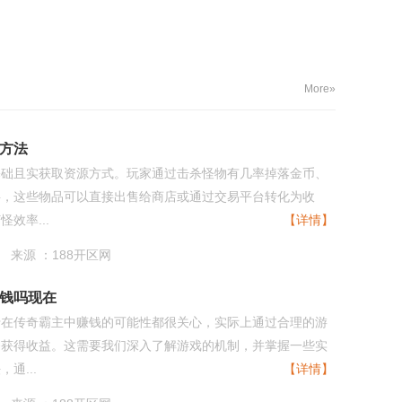
More»
方法
基础且实获取资源方式。玩家通过击杀怪物有几率掉落金币、
料，这些物品可以直接出售给商店或通过交易平台转化为收
效率...
【详情】
来源 ：188开区网
钱吗现在
于在传奇霸主中赚钱的可能性都很关心，实际上通过合理的游
够获得收益。这需要我们深入了解游戏的机制，并掌握一些实
通...
【详情】