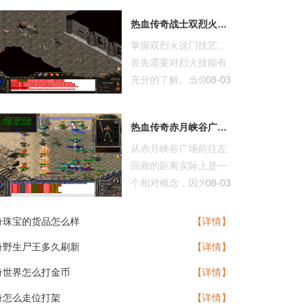
热血传奇战士双烈火怎么操作
掌握双烈火这门技艺，
首先需要对烈火技能有
充分的了解。当你按下
08-03
烈火技能键...
热血传奇赤月峡谷广场去左回廊有多远
从赤月峡谷广场前往左
回廊的距离实际上是一
个相对概念，因为在游
08-03
戏地图中并...
奇珠宝的货品怎么样
【详情】
奇野生尸王多久刷新
【详情】
奇世界怎么打金币
【详情】
奇怎么走位打架
【详情】