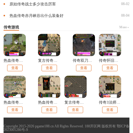
原始传奇战士多少攻击厉害
08-02
热血传奇赤月峡谷出什么装备好
08-04
传奇游戏
More »
热血传奇道士嗜血术能回多少血
复古传奇手游boss位置
传奇双刀手法怎么打技能
传奇怀旧服白日门怎么去
查看
查看
查看
查看
热血传奇英雄快速升级技巧
热血传奇技能效果怎么样
复古传奇怎么提升攻击力
传奇3法师火雨怎么打伤害高
查看
查看
查看
查看
Copyright 2015-2026 pgame188.cn All Rights Reserved. 188开区网 版权所有
鄂ICP备
2023001286号-9