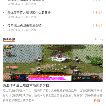
08-02
来源 ： 188开区网
热血传奇赤月峡谷出什么装备好
【详情】
08-04
来源 ： 188开区网
传奇鹰卫虎卫去哪里召唤
【详情】
08-06
来源 ： 188开区网
传奇私服
More »
热血传奇道士嗜血术能回多少血
道士职业的嗜血术作为一项高阶技能，具备独特的吸血效果，这项技能在命中目
标时不仅能够造成伤害，还能同时恢复道士自身的血量，这种攻守兼备的特性使
得嗜血术在道士的技能体
...
【详情】