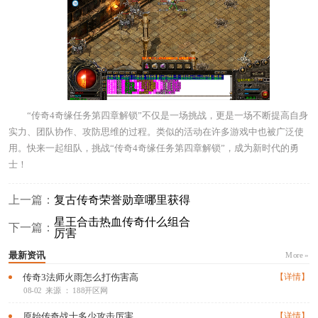
“传奇4奇缘任务第四章解锁”不仅是一场挑战，更是一场不断提高自身
实力、团队协作、攻防思维的过程。类似的活动在许多游戏中也被广泛使
用。快来一起组队，挑战“传奇4奇缘任务第四章解锁”，成为新时代的勇
士！
上一篇：
复古传奇荣誉勋章哪里获得
星王合击热血传奇什么组合
下一篇：
厉害
最新资讯
More »
传奇3法师火雨怎么打伤害高
【详情】
08-02
来源 ： 188开区网
原始传奇战士多少攻击厉害
【详情】