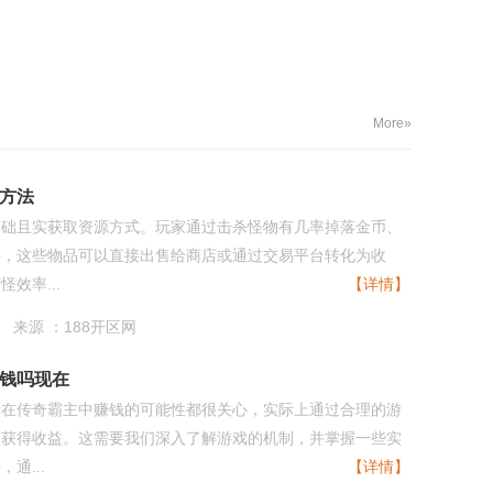
More»
方法
基础且实获取资源方式。玩家通过击杀怪物有几率掉落金币、
料，这些物品可以直接出售给商店或通过交易平台转化为收
效率...
【详情】
来源 ：188开区网
钱吗现在
于在传奇霸主中赚钱的可能性都很关心，实际上通过合理的游
够获得收益。这需要我们深入了解游戏的机制，并掌握一些实
通...
【详情】