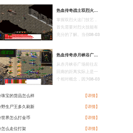
热血传奇战士双烈火怎么操作
掌握双烈火这门技艺，
首先需要对烈火技能有
充分的了解。当你按下
08-03
烈火技能键...
热血传奇赤月峡谷广场去左回廊有多远
从赤月峡谷广场前往左
回廊的距离实际上是一
个相对概念，因为在游
08-03
戏地图中并...
奇珠宝的货品怎么样
【详情】
奇野生尸王多久刷新
【详情】
奇世界怎么打金币
【详情】
奇怎么走位打架
【详情】