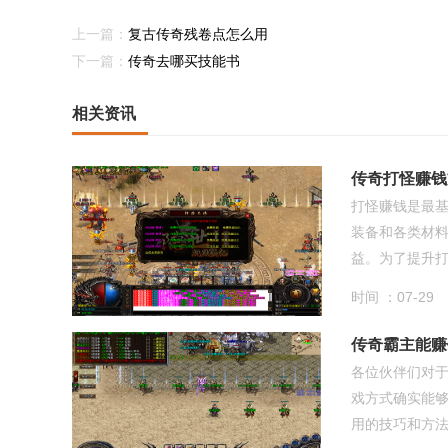
上一篇：
复古传奇残卷点怎么用
下一篇：
传奇去哪买技能书
相关资讯
传奇打怪赚钱
打怪赚钱是最
装备和各类材
益。为了提升打怪
时间 ：07-29
传奇霸主能赚
各位伙伴们对
戏方式确实能
用的技巧和方法，