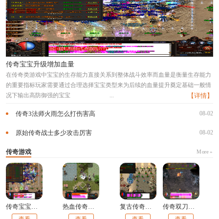
传奇宝宝升级增加血量
在传奇类游戏中宝宝的生存能力直接关系到整体战斗效率而血量是衡量生存能力
的重要指标玩家需要通过合理选择宝宝类型来为后续的血量提升奠定基础一般情
况下输出高防御强的宝宝
...
【详情】
传奇3法师火雨怎么打伤害高
08-02
原始传奇战士多少攻击厉害
08-02
传奇游戏
More »
传奇宝宝升级增加血量
热血传奇道士嗜血术能回多少血
复古传奇手游boss位置
传奇双刀手法怎么打技能
查看
查看
查看
查看