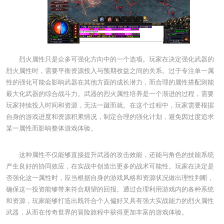
烈火属性只是众多可强化方向中的一个选项。玩家在决定强化武器的
烈火属性时，需要平衡资源投入与预期收益之间的关系。过于专注单一属
性的强化可能会影响武器在其他方面的成长潜力，而合理的属性搭配则能
最大化武器的综合战斗力。武器的烈火属性培养是一个渐进的过程，需要
玩家持续投入时间和资源，无法一蹴而就。在这个过程中，玩家需要根据
自身的游戏进度和资源积累情况，制定合理的强化计划，避免因过度追求
某一属性而影响整体游戏体验。
这种属性不仅能够直接提升武器的攻击效能，还能与角色的技能系统
产生良好的协同效应，在实战中创造出更多的战术可能性。玩家在决定是
否强化这一属性时，应当根据自身的游戏风格和资源状况做出理性判断，
确保这一投资能够带来符合期望的回报。通过合理利用游戏内的各种系统
和资源，玩家能够打造出既符合个人偏好又具有强大实战能力的烈火属性
武器，从而在传奇世界的冒险旅程中获得更加丰富的游戏体验。