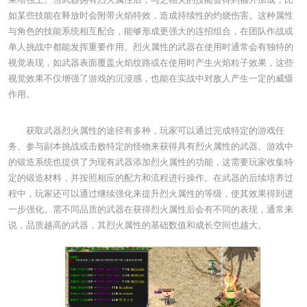
如某些技能在释放时会附带火焰特效，造成持续性的灼烧伤害。这种属性
与角色的技能系统相互配合，能够形成更强大的连招组合，在团队作战或
单人挑战中都能发挥重要作用。烈火属性的武器在使用时通常会有独特的
视觉表现，如武器表面覆盖火焰纹路或在使用时产生火焰粒子效果，这些
视觉效果不仅增强了游戏的沉浸感，也能在实战中对敌人产生一定的威慑
作用。
获取武器烈火属性的途径有多种，玩家可以通过完成特定的游戏任
务、参与副本挑战或击败特定的怪物来获得具有烈火属性的武器。游戏中
的锻造系统也提供了为现有武器添加烈火属性的功能，这需要玩家收集特
定的锻造材料，并按照相应的配方和流程进行操作。在武器的后续培养过
程中，玩家还可以通过继续强化来提升烈火属性的等级，使其效果得到进
一步强化。需不同品质的武器在获得烈火属性后会有不同的表现，通常来
说，品质越高的武器，其烈火属性的基础数值和成长空间也越大。