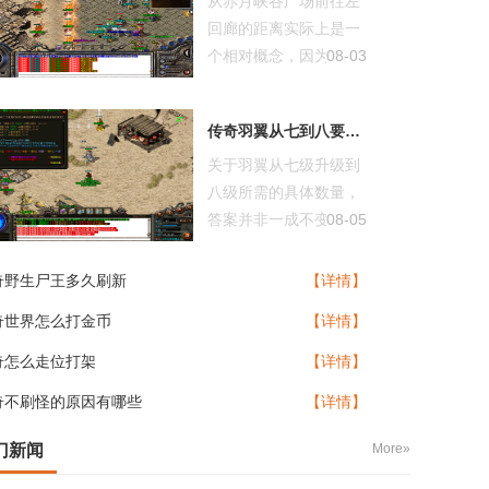
从赤月峡谷广场前往左
回廊的距离实际上是一
个相对概念，因为在游
08-03
戏地图中并...
传奇羽翼从七到八要多少
关于羽翼从七级升级到
八级所需的具体数量，
答案并非一成不变，而
08-05
是与玩家所...
奇野生尸王多久刷新
【详情】
奇世界怎么打金币
【详情】
奇怎么走位打架
【详情】
奇不刷怪的原因有哪些
【详情】
门新闻
More»