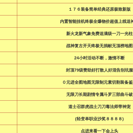
１７６装备简单经典还原极致新版
内置智能挂机终极全爆物价超值上线送
新火龙新气象免费送满级一刀一光柱
战神复古开天终极无捐献无顶榜地图
24小时活动不断，激情不断
封顶79级赞助好打散人好混告别坑服
０元进全图地图无限制元素切割装备鉴
无限刀长期剧情专属斗罗三部曲斗破
道士召群虎战士刀刀毒法师带神宠
(轻变单职业沙奖８８８８)
点进来看一下会上头