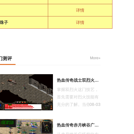
详情
珠子
详情
门测评
More»
热血传奇战士双烈火怎么操作
掌握双烈火这门技艺，
首先需要对烈火技能有
充分的了解。当你按下
08-03
烈火技能键...
热血传奇赤月峡谷广场去左回廊有多远