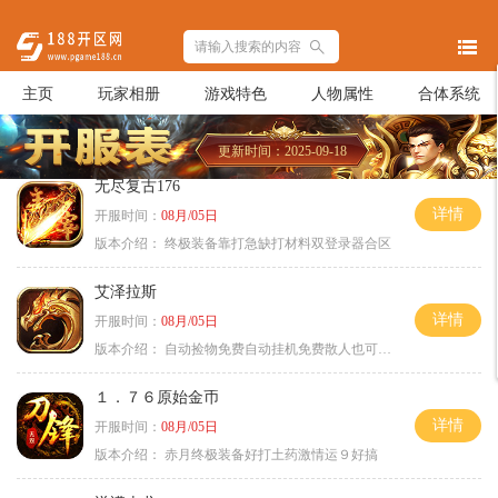
主页
玩家相册
游戏特色
人物属性
合体系统
更新时间：2025-09-18
无尽复古176
详情
开服时间：
08月/05日
版本介绍：
终极装备靠打急缺打材料双登录器合区
艾泽拉斯
详情
开服时间：
08月/05日
版本介绍：
自动捡物免费自动挂机免费散人也可毕业
１．７６原始金币
详情
开服时间：
08月/05日
版本介绍：
赤月终极装备好打土药激情运９好搞