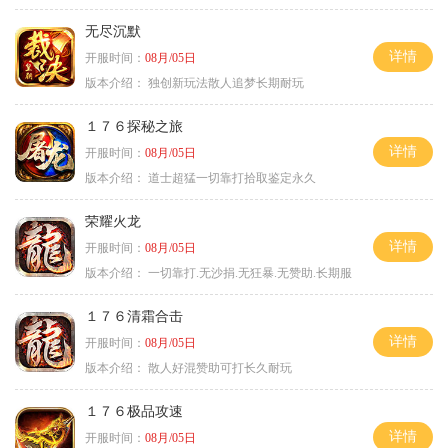
无尽沉默
详情
开服时间：
08月/05日
版本介绍：
独创新玩法散人追梦长期耐玩
１７６探秘之旅
详情
开服时间：
08月/05日
版本介绍：
道士超猛一切靠打拾取鉴定永久
荣耀火龙
详情
开服时间：
08月/05日
版本介绍：
一切靠打.无沙捐.无狂暴.无赞助.长期服
１７６清霜合击
详情
开服时间：
08月/05日
版本介绍：
散人好混赞助可打长久耐玩
１７６极品攻速
详情
开服时间：
08月/05日