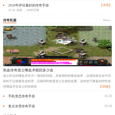
2020年评论最好的传奇手游
【详情】
03-30
来源 ： 188开区网
传奇私服
More »
热血传奇道士嗜血术能回多少血
道士职业的嗜血术作为一项高阶技能，具备独特的吸血效果，这项技能在命中目
标时不仅能够造成伤害，还能同时恢复道士自身的血量，这种攻守兼备的特性使
得嗜血术在道士的技能体
...
【详情】
手机变态传奇手游
03-30
复古冰雪传奇手游
03-30