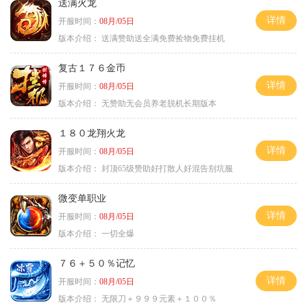
送满火龙
详情
开服时间：
08月/05日
版本介绍：
送满赞助送全满免费捡物免费挂机
复古１７６金币
详情
开服时间：
08月/05日
版本介绍：
无赞助无会员养老脱机长期版本
１８０龙翔火龙
详情
开服时间：
08月/05日
版本介绍：
封顶65级赞助好打散人好混告别坑服
微变单职业
详情
开服时间：
08月/05日
版本介绍：
一切全爆
７６＋５０％记忆
详情
开服时间：
08月/05日
版本介绍：
无限刀＋９９９元素＋１００％