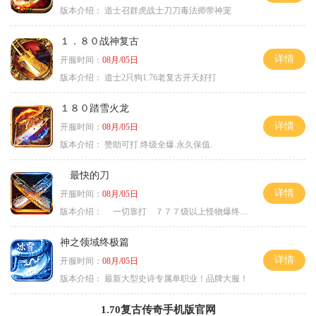
版本介绍：
道士召群虎战士刀刀毒法师带神宠
１．８０战神复古
详情
开服时间：
08月/05日
版本介绍：
道士2只狗1.76老复古开天好打
１８０踏雪火龙
详情
开服时间：
08月/05日
版本介绍：
赞助可打.终级全爆.永久保值.
最快的刀
详情
开服时间：
08月/05日
版本介绍：
一切靠打 ７７７级以上怪物爆终极
神之领域终极篇
详情
开服时间：
08月/05日
版本介绍：
最新大型史诗专属单职业！品牌大服！
1.70复古传奇手机版官网