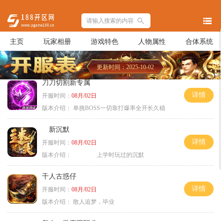
主页
玩家相册
游戏特色
人物属性
合体系统
更新时间：2025-10-02
刀刀切割新专属
详情
开服时间：
08月/02日
版本介绍：
单挑BOSS一切靠打爆率全开长久稳
新沉默
详情
开服时间：
08月/02日
版本介绍：
上学时玩过的沉默
千人古惑仔
详情
开服时间：
08月/02日
版本介绍：
散人追梦，毕业