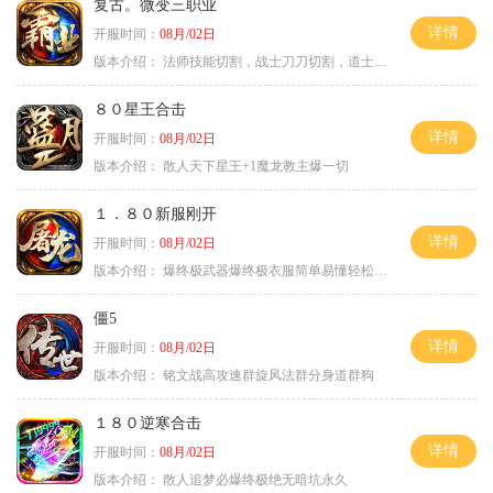
复古。微变三职业
详情
开服时间：
08月/02日
版本介绍：
法师技能切割，战士刀刀切割，道士宠物秒怪
８０星王合击
详情
开服时间：
08月/02日
版本介绍：
散人天下星王+1魔龙教主爆一切
１．８０新服刚开
详情
开服时间：
08月/02日
版本介绍：
爆终极武器爆终极衣服简单易懂轻松满级
僵5
详情
开服时间：
08月/02日
版本介绍：
铭文战高攻速群旋风法群分身道群狗
１８０逆寒合击
详情
开服时间：
08月/02日
版本介绍：
散人追梦必爆终极绝无暗坑永久