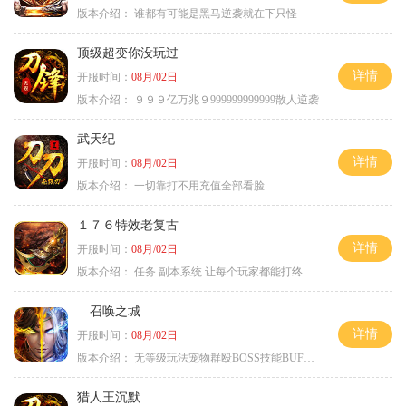
版本介绍：
谁都有可能是黑马逆袭就在下只怪
顶级超变你没玩过
详情
开服时间：
08月/02日
版本介绍：
９９９亿万兆９999999999999散人逆袭
武天纪
详情
开服时间：
08月/02日
版本介绍：
一切靠打不用充值全部看脸
１７６特效老复古
详情
开服时间：
08月/02日
版本介绍：
任务.副本系统.让每个玩家都能打终极BOSS
召唤之城
详情
开服时间：
08月/02日
版本介绍：
无等级玩法宠物群殴BOSS技能BUFF铭文B
猎人王沉默