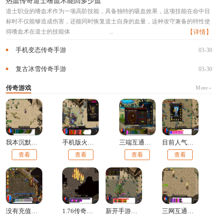
热血传奇道士嗜血术能回多少血
道士职业的嗜血术作为一项高阶技能，具备独特的吸血效果，这项技能在命中目
标时不仅能够造成伤害，还能同时恢复道士自身的血量，这种攻守兼备的特性使
得嗜血术在道士的技能体
...
【详情】
手机变态传奇手游
03-30
复古冰雪传奇手游
03-30
传奇游戏
More »
我本沉默铜域版本传奇手游卡攻速
手机版火龙版本传奇
三端互通传奇手游发布网
目前人气最旺的传奇合击手游
查看
查看
查看
查看
没有充值窗口的传奇手游
1.76传奇手游
新开手游传奇发布网999
三网互通传奇手游发布网