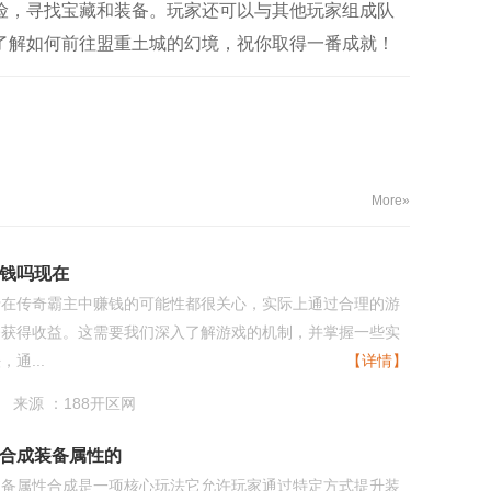
险，寻找宝藏和装备。玩家还可以与其他玩家组成队
了解如何前往盟重土城的幻境，祝你取得一番成就！
More»
钱吗现在
于在传奇霸主中赚钱的可能性都很关心，实际上通过合理的游
够获得收益。这需要我们深入了解游戏的机制，并掌握一些实
通...
【详情】
来源 ：188开区网
合成装备属性的
装备属性合成是一项核心玩法它允许玩家通过特定方式提升装