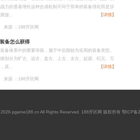
色战力的显著增长这种合成机制不同于简单的装备强化而是涉
放...
【详情】
来源 ：188开区网
装备怎么获得
槃装备体系中的重要等级，属于中后期较为实用的装备类型。
等级划分为旷古、远古、盘古、上古、太古、起源、纪元、万
其...
【详情】
来源 ：188开区网
5-2026 pgame188.cn All Rights Reserved. 188开区网 版权所有
鄂ICP备2