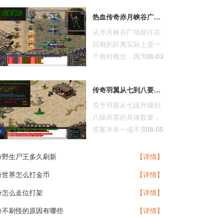
热血传奇赤月峡谷广场去左回廊有多远
从赤月峡谷广场前往左
回廊的距离实际上是一
个相对概念，因为在游
08-03
戏地图中并...
传奇羽翼从七到八要多少
关于羽翼从七级升级到
八级所需的具体数量，
答案并非一成不变，而
08-05
是与玩家所...
奇野生尸王多久刷新
【详情】
奇世界怎么打金币
【详情】
奇怎么走位打架
【详情】
奇不刷怪的原因有哪些
【详情】