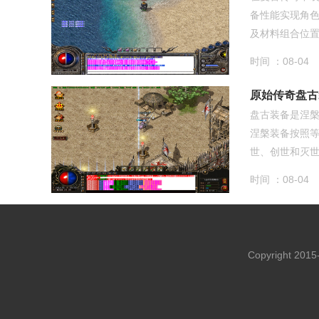
备性能实现角
及材料组合位置摆
时间 ：08-04
原始传奇盘古
盘古装备是涅
涅槃装备按照
世、创世和灭世，
时间 ：08-04
Copyright 201