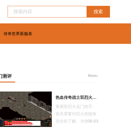
搜索
传奇世界新服表
门测评
More»
热血传奇战士双烈火怎么操作
掌握双烈火这门技艺，
首先需要对烈火技能有
充分的了解。当你按下
08-03
烈火技能键...